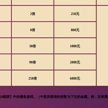
2倍
258元
8倍
888元
38倍
1888元
98倍
2888元
258倍
6888元
258棋牌】中的捕鱼游戏。（中奖所获得的倍数为下注的金额。例：注单尾数