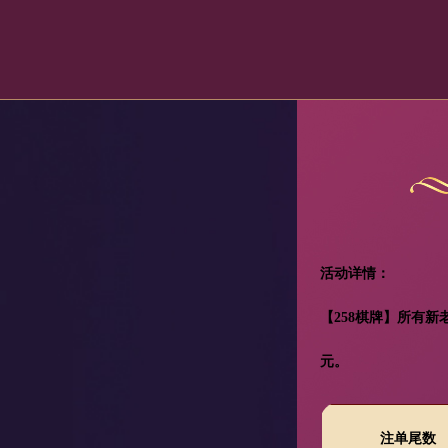
活动详情：
【258棋牌】所有新
元。
注单尾数