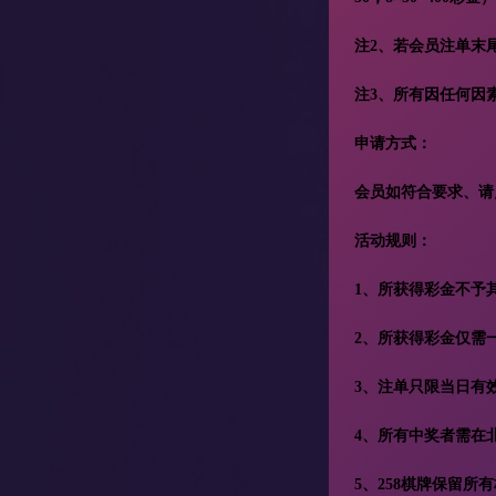
注2、若会员注单末尾
注3、所有因任何因
申请方式：
会员如符合要求、请点
活动规则：
1、所获得彩金不予
2、所获得彩金仅需
3、注单只限当日有
4、所有中奖者需在
5、258棋牌保留