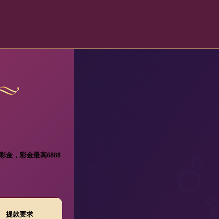
金，彩金最高6888
提款要求